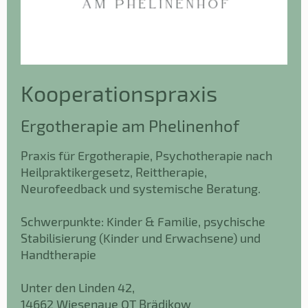
Kooperationspraxis
Ergotherapie am Phelinenhof
Praxis für Ergotherapie, Psychotherapie nach
Heilpraktikergesetz, Reittherapie,
Neurofeedback und systemische Beratung.
Schwerpunkte: Kinder & Familie, psychische
Stabilisierung (Kinder und Erwachsene) und
Handtherapie
Unter den Linden 42,
14662 Wiesenaue OT Brädikow